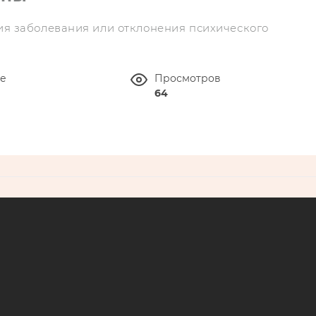
ия заболевания или отклонения психического
ие
Просмотров
64