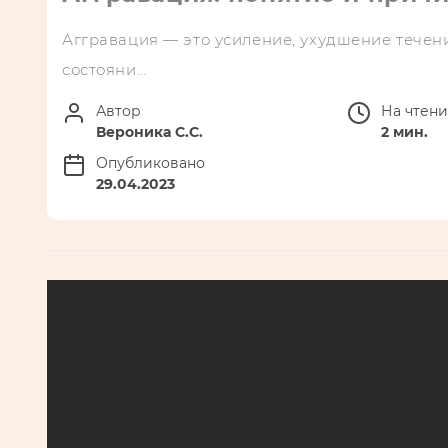
Аггравация — это усиление, ухудшение течен
состояни…
Автор
На чтен
Вероника С.С.
2 мин.
Опубликовано
29.04.2023