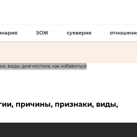
инария
ЗОЖ
суеверия
отношени
гии, причины, признаки, виды,