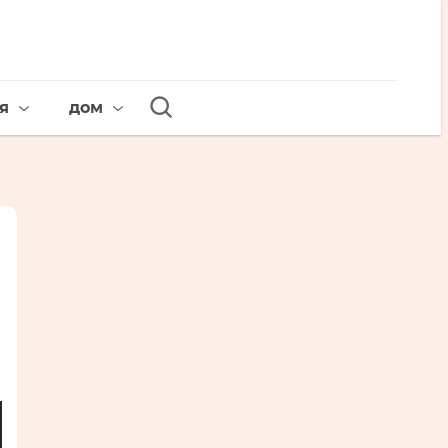
я
дом