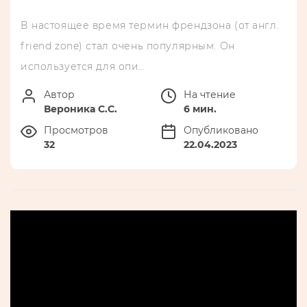
В настоящее время термин френдзона (от англ.
friend zone) стал очень популярным. Он
используется для опи…
Автор
На чтение
Вероника С.С.
6 мин.
Просмотров
Опубликовано
32
22.04.2023