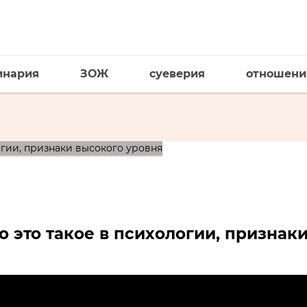
инария
ЗОЖ
суеверия
отношени
 это такое в психологии, признак