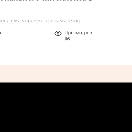
человека управлять своими эмоц…
ие
Просмотров
66