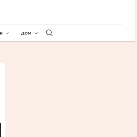
я
дом
и