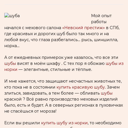
Мой опыт
работы
начался с мехового салона
«Невский престиж»
в СПб,
где красивых и дорогих шуб было так много и на
любой вкус, что глаза разбегались… рысь, шиншилла,
норка…
А от ежедневных примерок уже казалось, что все эти
шубы
висят в моём шкафу . С тех пор я обожаю
шубы из
норки
— элегантные, стильные и тёплые.
И мне кажется, что защищают несчастных животных те,
кто пока не в состоянии
купить красивую шубу
. Зачем
злиться, завидовать, а тем более — обливать
шубы
краской ? Всё равно производство меховых изделий
было, есть и будет. А в северных регионах в пуховичках
не спасёшься от мороза!
Если вы решили
купить шубу из норки
, то необходимо