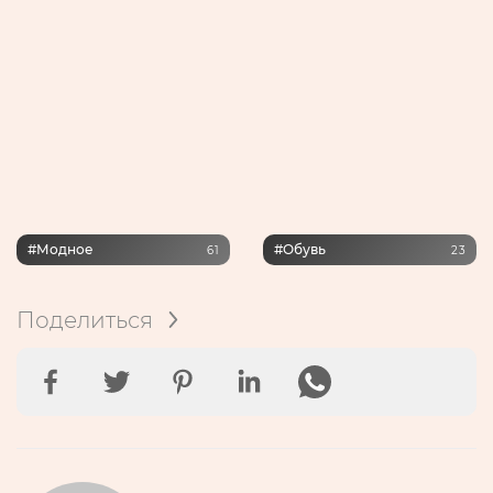
#модное
#обувь
61
23
Поделиться